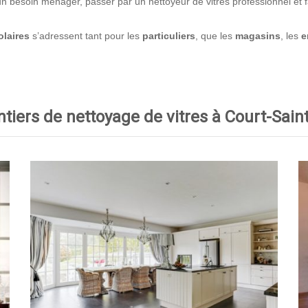
 besoin ménager, passer par un nettoyeur de vitres professionnel et fair
laires
s’adressent tant pour les
particuliers
, que les
magasins
, les
e
tiers de nettoyage de vitres à Court-Sain