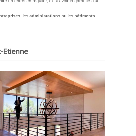
e un entretien régulier, c’est avoir la garantie d’un
ntreprises,
les
adminisrations
ou les
bâtiments
t-Etienne