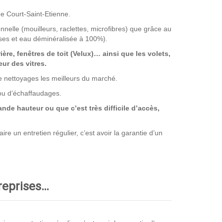
de Court-Saint-Etienne.
nnelle (mouilleurs, raclettes, microfibres) que grâce au
ses et eau déminéralisée à 100%).
rière, fenêtres de toit (Velux)… ainsi que les volets,
ur des vitres.
de nettoyages les meilleurs du marché.
 ou d’échaffaudages.
nde hauteur ou que c’est très difficile d’accès,
e un entretien régulier, c’est avoir la garantie d’un
treprises…