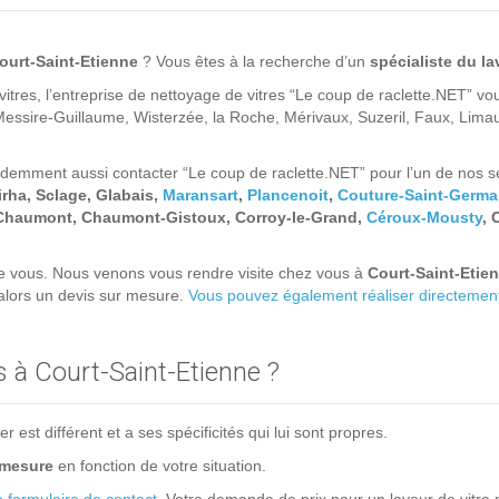
ourt-Saint-Etienne
?
Vous êtes à la recherche d’un
spécialiste du la
tres, l’entreprise de nettoyage de vitres “Le coup de raclette.NET” vo
Messire-Guillaume, Wisterzée, la Roche, Mérivaux, Suzeril, Faux, Lim
emment aussi contacter “Le coup de raclette.NET” pour l’un de nos ser
rha, Sclage, Glabais,
Maransart
,
Plancenoit
,
Couture-Saint-Germa
 Chaumont, Chaumont-Gistoux, Corroy-le-Grand,
Céroux-Mousty
, 
de vous. Nous venons vous rendre visite chez vous à
Court-Saint-Etie
 alors un devis sur mesure.
Vous pouvez également réaliser directement 
 à Court-Saint-Etienne ?
est différent et a ses spécificités qui lui sont propres.
 mesure
en fonction de votre situation.