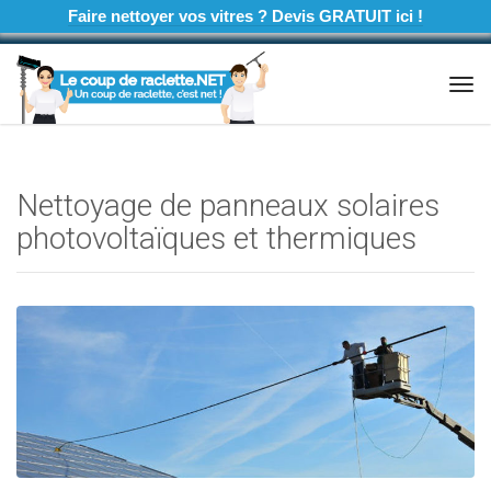
Faire nettoyer vos vitres ? Devis GRATUIT ici !
Tog
navi
Nettoyage de panneaux solaires
photovoltaïques et thermiques