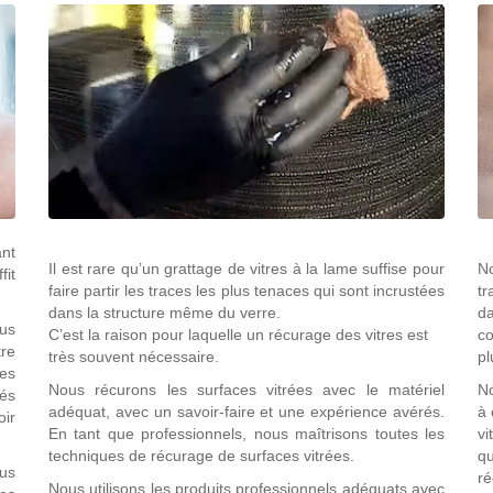
ant
Il est rare qu’un grattage de vitres à la lame suffise pour
No
fit
faire partir les traces les plus tenaces qui sont incrustées
tr
dans la structure même du verre.
d
lus
C’est la raison pour laquelle un récurage des vitres est
co
tre
très souvent nécessaire.
pl
ces
Nous récurons les surfaces vitrées avec le matériel
No
vés
adéquat, avec un savoir-faire et une expérience avérés.
à 
ir
En tant que professionnels, nous maîtrisons toutes les
vi
techniques de récurage de surfaces vitrées.
q
us
ré
Nous utilisons les produits professionnels adéquats avec