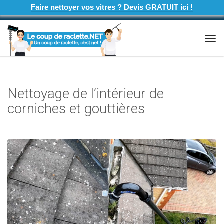
Faire nettoyer vos vitres ? Devis GRATUIT ici !
Tog
navi
Nettoyage de l’intérieur de
corniches et gouttières