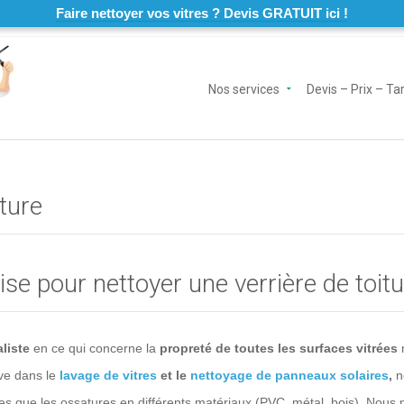
Faire nettoyer vos vitres ? Devis GRATUIT ici !
Nos services
Devis – Prix – Tar
ture
se pour nettoyer une verrière de toitu
liste
en ce qui concerne la
propreté de toutes les surfaces vitrées
ive dans le
lavage de vitres
et le
nettoyage de panneaux solaires
,
n
es que les ossatures en différents matériaux (PVC, métal, bois). Nous ne