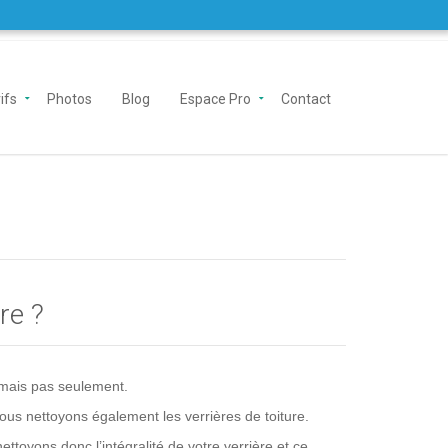
ifs
Photos
Blog
Espace Pro
Contact
re ?
mais pas seulement.
ous nettoyons également les verrières de toiture.
ttoyons donc l’intégralité de votre verrière et ce,