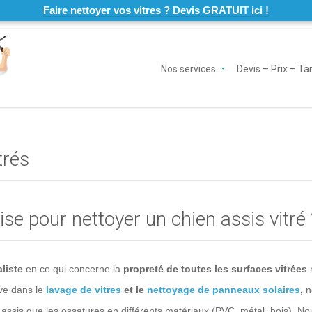
Faire nettoyer vos vitres ? Devis GRATUIT ici !
Nos services
Devis – Prix – Tar
trés
se pour nettoyer un chien assis vitré 
liste
en ce qui concerne la
propreté de toutes les surfaces vitrées
ive dans le
lavage de vitres
et le
nettoyage de panneaux solaires
,
n
assis que les ossatures en différents matériaux (PVC, métal, bois). Nous