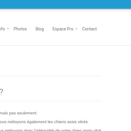
ifs
Photos
Blog
Espace Pro
Contact
?
mais pas seulement.
ous nettoyons également les chiens assis vitrés.
 nettoyons donc l’intégralité de votre chien assis vitré