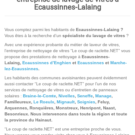
Ecaussinnes-Lalaing
Vous comptez parmi les habitants de
Ecaussinnes-Lalaing
?
Vous êtes à la recherche d’un
spécialiste du lavage de vitres
?
Avec une expérience probante du métier de laveur de vitres,
l’entreprise de nettoyage de vitres “Le coup de raclette.NET” vous
propose des prestations de nettoyage à
Ecaussinnes-
Lalaing,
Ecaussinnes d’Enghien
et
Ecaussinnes
et
Marche-
lez-Ecaussinnes
.
Les habitants des communes avoisinantes peuvent évidemment
aussi contacter “Le coup de raclette.NET” pour l’un de nos
services de nettoyage de vitres ou d’entretien de panneaux
solaires :
Braine-le-Comte
,
Nivelles
,
Seneffe
,
Manage
,
Familleureux,
Le Roeulx
,
Mignault
,
Soignies
, Feluy,
Arquennes, Ronquières, Monstreux, Henripont, Naast,
Besonrieux
. Nous intervenons dans toute la région et toute
la province du Hainaut.
“Le coup de raclette.NET” est une entreprise proche de vous.