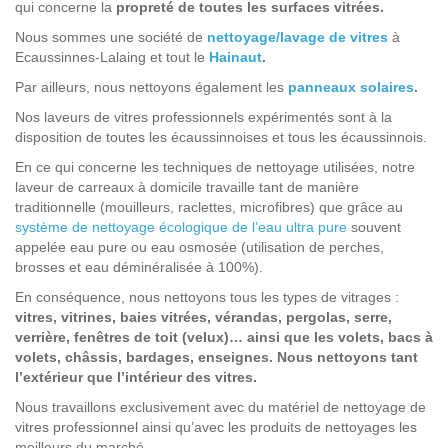
qui concerne la
propreté de toutes les surfaces vitrées.
Nous sommes une société de
nettoyage/lavage de vitres
à
Ecaussinnes-Lalaing et tout le
Hainaut
.
Par ailleurs, nous nettoyons également les
panneaux solaires
.
Nos laveurs de vitres professionnels expérimentés sont à la
disposition de toutes les écaussinnoises et tous les écaussinnois.
En ce qui concerne les techniques de nettoyage utilisées, notre
laveur de carreaux à domicile travaille tant de manière
traditionnelle (mouilleurs, raclettes, microfibres) que grâce au
système de nettoyage écologique de l’eau ultra pure
souvent
appelée eau pure ou eau osmosée (utilisation de perches,
brosses et eau déminéralisée à 100%).
En conséquence, nous nettoyons tous les types de vitrages :
vitres, vitrines, baies vitrées, vérandas, pergolas, serre,
verrière, fenêtres de toit (velux)… ainsi que les volets, bacs à
volets, châssis, bardages, enseignes. Nous nettoyons tant
l’extérieur que l’intérieur des vitres.
Nous travaillons exclusivement avec du matériel de nettoyage de
vitres professionnel ainsi qu’avec les produits de nettoyages les
meilleurs du marché.