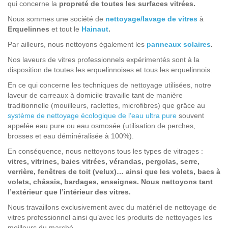
qui concerne la
propreté de toutes les surfaces vitrées.
Nous sommes une société de
nettoyage/lavage de vitres
à
Erquelinnes
et tout le
Hainaut
.
Par ailleurs, nous nettoyons également les
panneaux solaires
.
Nos laveurs de vitres professionnels expérimentés sont à la
disposition de toutes les erquelinnoises et tous les erquelinnois.
En ce qui concerne les techniques de nettoyage utilisées, notre
laveur de carreaux à domicile travaille tant de manière
traditionnelle (mouilleurs, raclettes, microfibres) que grâce au
système de nettoyage écologique de l’eau ultra pure
souvent
appelée eau pure ou eau osmosée (utilisation de perches,
brosses et eau déminéralisée à 100%).
En conséquence, nous nettoyons tous les types de vitrages :
vitres, vitrines, baies vitrées, vérandas, pergolas, serre,
verrière, fenêtres de toit (velux)… ainsi que les volets, bacs à
volets, châssis, bardages, enseignes. Nous nettoyons tant
l’extérieur que l’intérieur des vitres.
Nous travaillons exclusivement avec du matériel de nettoyage de
vitres professionnel ainsi qu’avec les produits de nettoyages les
meilleurs du marché.