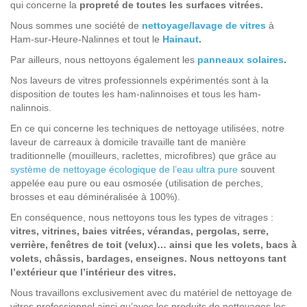
qui concerne la
propreté de toutes les surfaces vitrées.
Nous sommes une société de
nettoyage/lavage de vitres
à
Ham-sur-Heure-Nalinnes et tout le
Hainaut
.
Par ailleurs, nous nettoyons également les
panneaux solaires
.
Nos laveurs de vitres professionnels expérimentés sont à la
disposition de toutes les ham-nalinnoises et tous les ham-
nalinnois.
En ce qui concerne les techniques de nettoyage utilisées, notre
laveur de carreaux à domicile travaille tant de manière
traditionnelle (mouilleurs, raclettes, microfibres) que grâce au
système de nettoyage écologique de l’eau ultra pure
souvent
appelée eau pure ou eau osmosée (utilisation de perches,
brosses et eau déminéralisée à 100%).
En conséquence, nous nettoyons tous les types de vitrages :
vitres, vitrines, baies vitrées, vérandas, pergolas, serre,
verrière, fenêtres de toit (velux)… ainsi que les volets, bacs à
volets, châssis, bardages, enseignes. Nous nettoyons tant
l’extérieur que l’intérieur des vitres.
Nous travaillons exclusivement avec du matériel de nettoyage de
vitres professionnel ainsi qu’avec les produits de nettoyages les