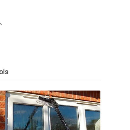
e.
ois