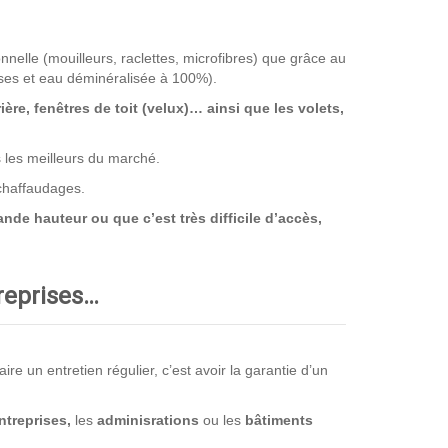
nnelle (mouilleurs, raclettes, microfibres) que grâce au
ses et eau déminéralisée à 100%).
rière, fenêtres de toit (velux)… ainsi que les volets,
s les meilleurs du marché.
échaffaudages.
nde hauteur ou que c’est très difficile d’accès,
treprises…
e un entretien régulier, c’est avoir la garantie d’un
ntreprises,
les
adminisrations
ou les
bâtiments