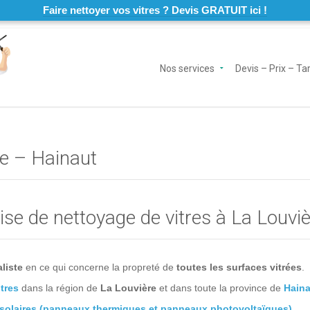
Faire nettoyer vos vitres ? Devis GRATUIT ici !
Nos services
Devis – Prix – Tar
re – Hainaut
se de nettoyage de vitres à La Louvi
aliste
en ce qui concerne la propreté de
toutes les surfaces vitrées
.
tres
dans la région de
La Louvière
et dans toute la province de
Haina
solaires (panneaux thermiques et panneaux photovoltaïques).