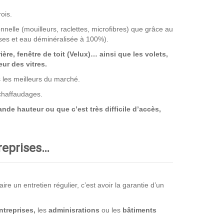
ois.
nnelle (mouilleurs, raclettes, microfibres) que grâce au
ses et eau déminéralisée à 100%).
rière, fenêtre de toit (Velux)… ainsi que les volets,
ur des vitres.
s les meilleurs du marché.
échaffaudages.
nde hauteur ou que c’est très difficile d’accès,
treprises…
e un entretien régulier, c’est avoir la garantie d’un
ntreprises,
les
adminisrations
ou les
bâtiments