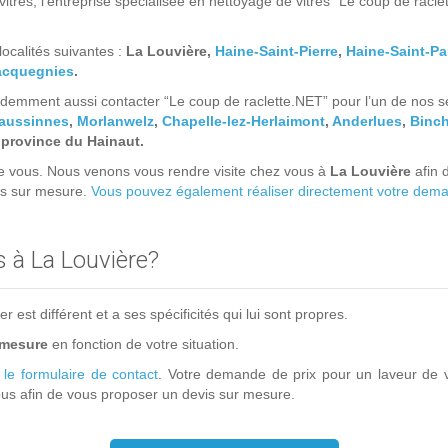
tres, l’entreprise spécialisée en nettoyage de vitres “Le coup de racl
localités suivantes :
La Louvière,
Haine-Saint-Pierre
,
Haine-Saint-Pa
acquegnies
.
emment aussi contacter “Le coup de raclette.NET” pour l’un de nos ser
aussinnes
,
Morlanwelz
,
Chapelle-lez-Herlaimont
,
Anderlues
,
Binc
a province du Hainaut.
de vous. Nous venons vous rendre visite chez vous à
La Louvière
afin 
is sur mesure.
Vous pouvez également réaliser directement votre demand
s à La Louvière?
est différent et a ses spécificités qui lui sont propres.
 mesure
en fonction de votre situation.
a
le formulaire de contact
. Votre demande de prix pour un laveur de v
s afin de vous proposer un devis sur mesure.