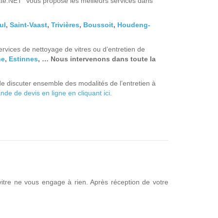
ette.NET” vous propose les meilleurs services dans
ul
,
Saint-Vaast
,
Trivières
,
Boussoit
,
Houdeng-
vices de nettoyage de vitres ou d’entretien de
he
,
Estinnes
, … Nous intervenons dans toute la
de discuter ensemble des modalités de l’entretien à
e de devis en ligne en cliquant ici.
itre ne vous engage à rien. Après réception de votre