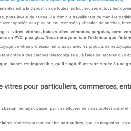
entés est à la disposition de toutes les louviéroises et tous les louviér
s, notre laveur de carreaux à domicile travaille tant de manière traditio
uvent appelée eau pure ou eau osmosée (utilisation de perches, bros
rages :
vitres, vitrines, baies vitrées, vérandas, pergolas, serre, ver
es en PVC, plexiglas. Nous nettoyons tant l’extérieur que l’intérie
toyage de vitres professionnel ainsi qu’avec les produits de nettoyage
ns tant grâce à des perches télescopiques qu’à l’aide de nacelles ou d’
 l’accès est impossible, qu’il s’agit d’une vitre située à une gra
 vitres pour particuliers, commerces, en
 besoin ménager, passer par un nettoyeur de vitres professionnel et fair
laires
s’adressent tant pour les
particuliers
, que les
magasins
, les
e