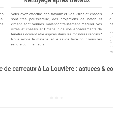
Nettoyage après travaux
les
Vous avez effectué des travaux et vos vitres et châssis
Lo
s,
sont très poussiéreux, des projections de béton et
qu
de
ciment sont venues malencontreusement maculer vos
pa
vitres et châssis et l’intérieur de vos encadrements de
Le
fenêtres doivent être aspirés dans les moindres recoins?
p
Nous avons le matériel et le savoir faire pour vous les
fa
rendre comme neufs.
no
ré
 de carreaux à La Louvière : astuces & c