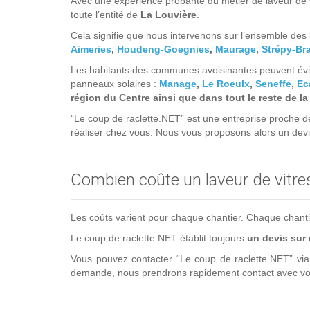
Avec une expérience probante du métier de laveur de vi
toute l’entité de
La Louvière
.
Cela signifie que nous intervenons sur l’ensemble des 
Aimeries
,
Houdeng-Goegnies
,
Maurage
,
Strépy-Br
Les habitants des communes avoisinantes peuvent évid
panneaux solaires :
Manage
,
Le Roeulx
,
Seneffe
,
Ec
région du Centre ainsi que dans tout le reste de l
“Le coup de raclette.NET” est une entreprise proche 
réaliser chez vous. Nous vous proposons alors un dev
Combien coûte un laveur de vitre
Les coûts varient pour chaque chantier. Chaque chantier 
Le coup de raclette.NET établit toujours
un devis sur
Vous pouvez contacter “Le coup de raclette.NET” vi
demande, nous prendrons rapidement contact avec vou