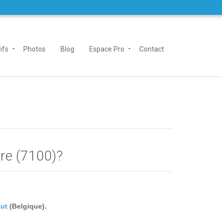
ifs
Photos
Blog
Espace Pro
Contact
ère (7100)?
ut
(Belgique).