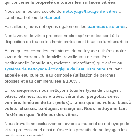
qui concerne la
propreté de toutes les surfaces vitrées.
Nous sommes une société de
nettoyage/lavage de vitres
à
Lambusart et tout le
Hainaut
.
Par ailleurs, nous nettoyons également les
panneaux solaires
.
Nos laveurs de vitres professionnels expérimentés sont à la
disposition de toutes les lambusartoises et tous les lambusartois.
En ce qui concerne les techniques de nettoyage utilisées, notre
laveur de carreaux à domicile travaille tant de manière
traditionnelle (mouilleurs, raclettes, microfibres) que grâce au
système de nettoyage écologique de l’eau ultra pure
souvent
appelée eau pure ou eau osmosée (utilisation de perches,
brosses et eau déminéralisée à 100%).
En conséquence, nous nettoyons tous les types de vitrages :
vitres, vitrines, baies vitrées, vérandas, pergolas, serre,
verrière, fenêtres de toit (velux)… ainsi que les volets, bacs à
volets, châssis, bardages, enseignes. Nous nettoyons tant
l’extérieur que l’intérieur des vitres.
Nous travaillons exclusivement avec du matériel de nettoyage de
vitres professionnel ainsi qu’avec les produits de nettoyages les
meilleurs du marché.