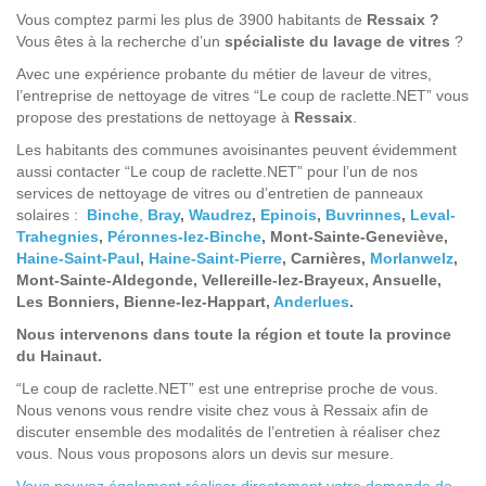
Vous comptez parmi les plus de 3900 habitants de
Ressaix ?
Vous êtes à la recherche d’un
spécialiste du lavage de vitres
?
Avec une expérience probante du métier de laveur de vitres,
l’entreprise de nettoyage de vitres “Le coup de raclette.NET” vous
propose des prestations de nettoyage à
Ressaix
.
Les habitants des communes avoisinantes peuvent évidemment
aussi contacter “Le coup de raclette.NET” pour l’un de nos
services de nettoyage de vitres ou d’entretien de panneaux
solaires :
Binche
,
Bray
,
Waudrez
,
Epinois
,
Buvrinnes
,
Leval-
Trahegnies
,
Péronnes-lez-Binche
, Mont-Sainte-Geneviève,
Haine-Saint-Paul
,
Haine-Saint-Pierre
, Carnières,
Morlanwelz
,
Mont-Sainte-Aldegonde, Vellereille-lez-Brayeux, Ansuelle,
Les Bonniers, Bienne-lez-Happart,
Anderlues
.
Nous intervenons dans toute la région et toute la province
du Hainaut.
“Le coup de raclette.NET” est une entreprise proche de vous.
Nous venons vous rendre visite chez vous à Ressaix afin de
discuter ensemble des modalités de l’entretien à réaliser chez
vous. Nous vous proposons alors un devis sur mesure.