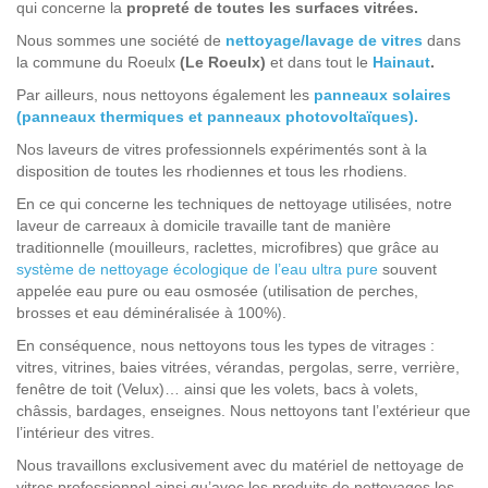
qui concerne la
propreté de toutes les surfaces vitrées.
Nous sommes une société de
nettoyage/lavage de vitres
dans
la commune du Roeulx
(Le Roeulx)
et dans tout le
Hainaut
.
Par ailleurs, nous nettoyons également les
panneaux solaires
(panneaux thermiques et panneaux photovoltaïques).
Nos laveurs de vitres professionnels expérimentés sont à la
disposition de toutes les rhodiennes et tous les rhodiens.
En ce qui concerne les techniques de nettoyage utilisées, notre
laveur de carreaux à domicile travaille tant de manière
traditionnelle (mouilleurs, raclettes, microfibres) que grâce au
système de nettoyage écologique de l’eau ultra pure
souvent
appelée eau pure ou eau osmosée (utilisation de perches,
brosses et eau déminéralisée à 100%).
En conséquence, nous nettoyons tous les types de vitrages :
vitres, vitrines, baies vitrées, vérandas, pergolas, serre, verrière,
fenêtre de toit (Velux)… ainsi que les volets, bacs à volets,
châssis, bardages, enseignes. Nous nettoyons tant l’extérieur que
l’intérieur des vitres.
Nous travaillons exclusivement avec du matériel de nettoyage de
vitres professionnel ainsi qu’avec les produits de nettoyages les