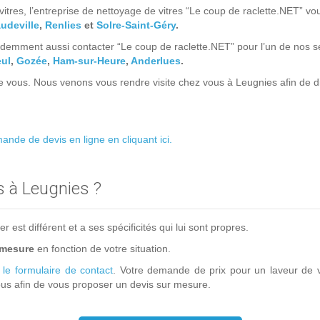
itres, l’entreprise de nettoyage de vitres “Le coup de raclette.NET” v
udeville
,
Renlies
et
Solre-Saint-Géry
.
emment aussi contacter “Le coup de raclette.NET” pour l’un de nos ser
eul
,
Gozée
,
Ham-sur-Heure
,
Anderlues
.
e vous. Nous venons vous rendre visite chez vous à Leugnies afin de d
nde de devis en ligne en cliquant ici.
s à Leugnies ?
est différent et a ses spécificités qui lui sont propres.
 mesure
en fonction de votre situation.
a
le formulaire de contact
. Votre demande de prix pour un laveur de v
s afin de vous proposer un devis sur mesure.