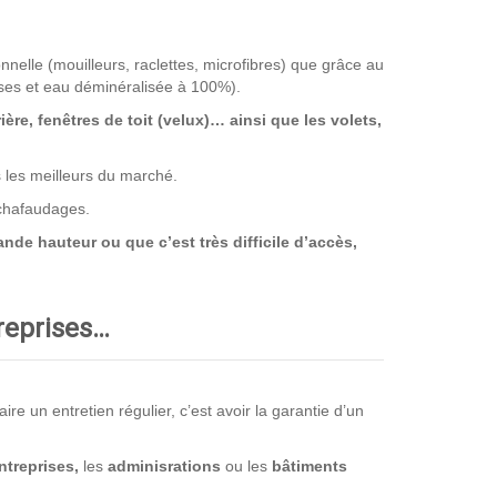
nnelle (mouilleurs, raclettes, microfibres) que grâce au
ses et eau déminéralisée à 100%).
rière, fenêtres de toit (velux)… ainsi que les volets,
s les meilleurs du marché.
échafaudages.
nde hauteur ou que c’est très difficile d’accès,
treprises…
e un entretien régulier, c’est avoir la garantie d’un
ntreprises,
les
adminisrations
ou les
bâtiments