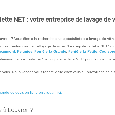
ette.NET : votre entreprise de lavage de v
uvroil ?
Vous êtes à la recherche d’un
spécialiste du lavage de vitr
itres, l’entreprise de nettoyage de vitres “Le coup de raclette.NET” v
eaumont,
Feignies
,
Ferrière-la-Grande
,
Ferrière-la-Petite
,
Coulsor
emment aussi contacter “Le coup de raclette.NET” pour l’un de nos ser
 vous. Nous venons vous rendre visite chez vous à Louvroil afin de dis
nde de devis en ligne en cliquant ici.
 à Louvroil ?