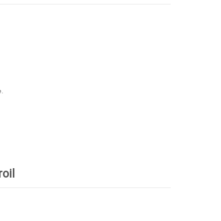
e.
oil