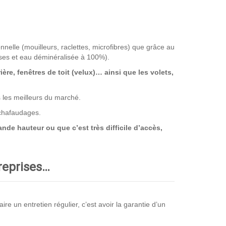
nnelle (mouilleurs, raclettes, microfibres) que grâce au
ses et eau déminéralisée à 100%).
rière, fenêtres de toit (velux)… ainsi que les volets,
s les meilleurs du marché.
échafaudages.
nde hauteur ou que c’est très difficile d’accès,
treprises…
e un entretien régulier, c’est avoir la garantie d’un