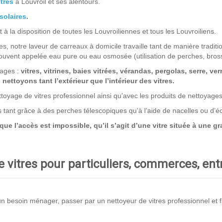
tres
à Louvroil et ses alentours.
solaires
.
à la disposition de toutes les Louvroiliennes et tous les Louvroiliens.
s, notre laveur de carreaux à domicile travaille tant de manière traditio
uvent appelée eau pure ou eau osmosée (utilisation de perches, bros
rages :
vitres, vitrines, baies vitrées, vérandas, pergolas, serre, ver
ettoyons tant l’extérieur que l’intérieur des vitres.
toyage de vitres professionnel ainsi qu’avec les produits de nettoyage
ns tant grâce à des perches télescopiques qu’à l’aide de nacelles ou d’
 l’accès est impossible, qu’il s’agit d’une vitre située à une gra
 vitres pour particuliers, commerces, en
 besoin ménager, passer par un nettoyeur de vitres professionnel et fair