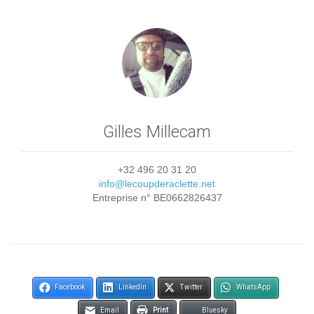
Gilles Millecam
+32 496 20 31 20
info@lecoupderaclette.net
Entreprise n° BE0662826437
Facebook
LinkedIn
Twitter
WhatsApp
Email
Print
Bluesky