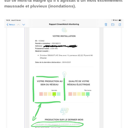
sur ce mois-là malgré qu’il s’agissait d’un mois extrêmement
maussade et pluvieux (inondations).