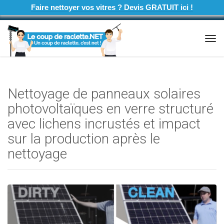
Faire nettoyer vos vitres ? Devis GRATUIT ici !
Tog
navi
Nettoyage de panneaux solaires
photovoltaïques en verre structuré
avec lichens incrustés et impact
sur la production après le
nettoyage