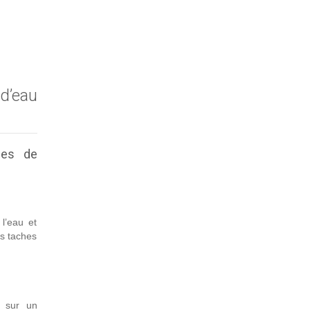
d’eau
ces de
l’eau et
es taches
e sur un