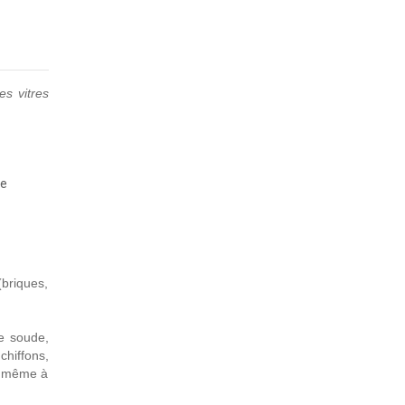
es vitres
ue
(briques,
de soude,
chiffons,
ni même à