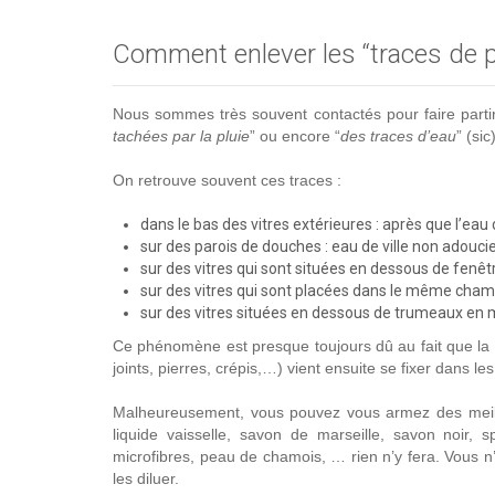
Comment enlever les “traces de plu
Nous sommes très souvent contactés pour faire partir
tachées par la pluie
” ou encore “
des traces d’eau
” (sic)
On retrouve souvent ces traces :
dans le bas des vitres extérieures : après que l’eau
sur des parois de douches : eau de ville non adouci
sur des vitres qui sont situées en dessous de fenêtr
sur des vitres qui sont placées dans le même champ
sur des vitres situées en dessous de trumeaux en mé
Ce phénomène est presque toujours dû au fait que la p
joints, pierres, crépis,…) vient ensuite se fixer dans l
Malheureusement, vous pouvez vous armez des meilleu
liquide vaisselle, savon de marseille, savon noir, s
microfibres, peau de chamois, … rien n’y fera. Vous n’
les diluer.