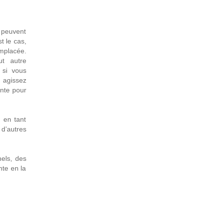
 peuvent
t le cas,
mplacée.
ut autre
 si vous
, agissez
ente pour
 en tant
d’autres
els, des
nte en la