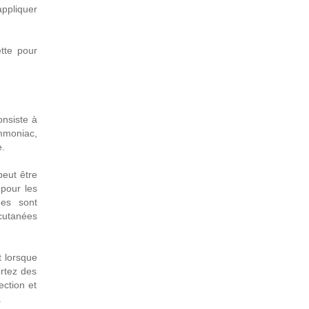
ppliquer
ette pour
onsiste à
mmoniac,
e.
peut être
 pour les
nes sont
utanées
 lorsque
rtez des
ection et
.