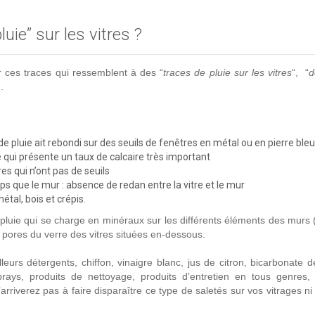
ie” sur les vitres ?
 ces traces qui ressemblent à des “
traces de pluie sur les vitres
“, “
d
.
 de pluie ait rebondi sur des seuils de fenêtres en métal ou en pierre ble
e qui présente un taux de calcaire très important
es qui n’ont pas de seuils
s que le mur : absence de redan entre la vitre et le mur
tal, bois et crépis.
luie qui se charge en minéraux sur les différents éléments des murs 
es pores du verre des vitres situées en-dessous.
rs détergents, chiffon, vinaigre blanc, jus de citron, bicarbonate 
prays, produits de nettoyage, produits d’entretien en tous genres, 
arriverez pas à faire disparaître ce type de saletés sur vos vitrages 