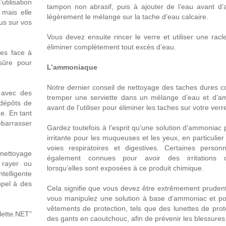
tilisation
tampon non abrasif, puis à ajouter de l’eau avant d’a
 mais elle
légèrement le mélange sur la tache d’eau calcaire.
us sur vos
Vous devez ensuite rincer le verre et utiliser une racl
éliminer complètement tout excès d’eau.
res face à
sûre pour
L’ammoniaque
Notre dernier conseil de nettoyage des taches dures c
 avec des
tremper une serviette dans un mélange d’eau et d’a
 dépôts de
avant de l’utiliser pour éliminer les taches sur votre verr
e. En tant
débarrasser
Gardez toutefois à l’esprit qu’une solution d’ammoniac 
irritante pour les muqueuses et les yeux, en particulier
voies respiratoires et digestives. Certaines person
 nettoyage
également connues pour avoir des irritations c
 rayer ou
lorsqu’elles sont exposées à ce produit chimique.
telligente
ppel à des
Cela signifie que vous devez être extrêmement prudent
vous manipulez une solution à base d’ammoniac et po
vêtements de protection, tels que des lunettes de prot
lette.NET”
des gants en caoutchouc, afin de prévenir les blessures