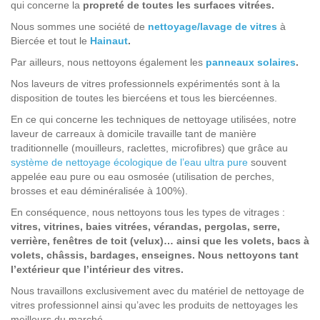
qui concerne la
propreté de toutes les surfaces vitrées.
Nous sommes une société de
nettoyage/lavage de vitres
à
Biercée et tout le
Hainaut
.
Par ailleurs, nous nettoyons également les
panneaux solaires
.
Nos laveurs de vitres professionnels expérimentés sont à la
disposition de toutes les biercéens et tous les biercéennes.
En ce qui concerne les techniques de nettoyage utilisées, notre
laveur de carreaux à domicile travaille tant de manière
traditionnelle (mouilleurs, raclettes, microfibres) que grâce au
système de nettoyage écologique de l’eau ultra pure
souvent
appelée eau pure ou eau osmosée (utilisation de perches,
brosses et eau déminéralisée à 100%).
En conséquence, nous nettoyons tous les types de vitrages :
vitres, vitrines, baies vitrées, vérandas, pergolas, serre,
verrière, fenêtres de toit (velux)… ainsi que les volets, bacs à
volets, châssis, bardages, enseignes. Nous nettoyons tant
l’extérieur que l’intérieur des vitres.
Nous travaillons exclusivement avec du matériel de nettoyage de
vitres professionnel ainsi qu’avec les produits de nettoyages les
meilleurs du marché.