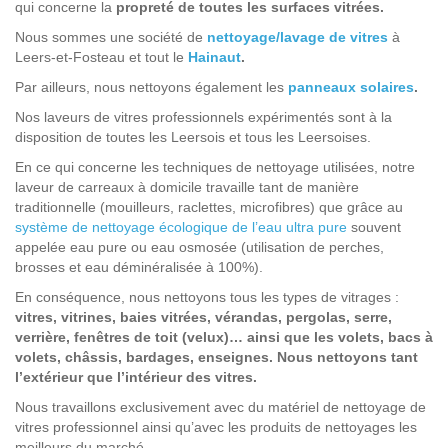
qui concerne la
propreté de toutes les surfaces vitrées.
Nous sommes une société de
nettoyage/lavage de vitres
à
Leers-et-Fosteau et tout le
Hainaut
.
Par ailleurs, nous nettoyons également les
panneaux solaires
.
Nos laveurs de vitres professionnels expérimentés sont à la
disposition de toutes les Leersois et tous les Leersoises.
En ce qui concerne les techniques de nettoyage utilisées, notre
laveur de carreaux à domicile travaille tant de manière
traditionnelle (mouilleurs, raclettes, microfibres) que grâce au
système de nettoyage écologique de l’eau ultra pure
souvent
appelée eau pure ou eau osmosée (utilisation de perches,
brosses et eau déminéralisée à 100%).
En conséquence, nous nettoyons tous les types de vitrages :
vitres, vitrines, baies vitrées, vérandas, pergolas, serre,
verrière, fenêtres de toit (velux)… ainsi que les volets, bacs à
volets, châssis, bardages, enseignes. Nous nettoyons tant
l’extérieur que l’intérieur des vitres.
Nous travaillons exclusivement avec du matériel de nettoyage de
vitres professionnel ainsi qu’avec les produits de nettoyages les
meilleurs du marché.