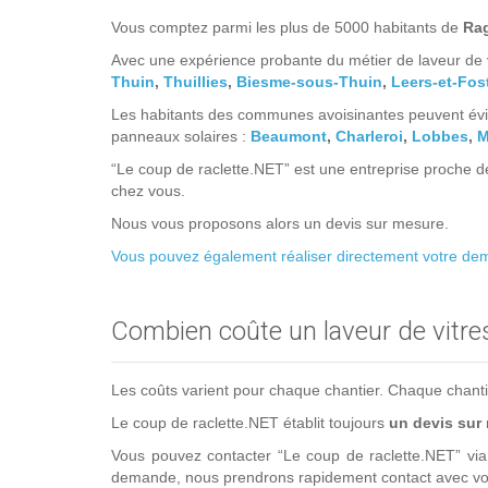
Vous comptez parmi les plus de 5000 habitants de
Ra
Avec une expérience probante du métier de laveur de v
Thuin
,
Thuillies
,
Biesme-sous-Thuin
,
Leers-et-Fos
Les habitants des communes avoisinantes peuvent évid
panneaux solaires :
Beaumont
,
Charleroi
,
Lobbes
,
M
“Le coup de raclette.NET” est une entreprise proche d
chez vous.
Nous vous proposons alors un devis sur mesure.
Vous pouvez également réaliser directement votre dema
Combien coûte un laveur de vitre
Les coûts varient pour chaque chantier. Chaque chantier 
Le coup de raclette.NET établit toujours
un devis sur
Vous pouvez contacter “Le coup de raclette.NET” vi
demande, nous prendrons rapidement contact avec vou