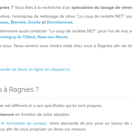
gnies ?
Vous êtes à la recherche d’un
spécialiste du lavage de vitre
itres, l’entreprise de nettoyage de vitres “Le coup de raclette.NET” v
teau
,
Biercée
,
Gozée
et
Donstiennes
.
emment aussi contacter “Le coup de raclette.NET” pour l’un de nos ser
ontigny-le-Tilleul
,
Ham-sur-Heure
.
e vous. Nous venons vous rendre visite chez vous à Ragnies afin de dis
nde de devis en ligne en cliquant ici.
s à Ragnies ?
est différent et a ses spécificités qui lui sont propres.
 mesure
en fonction de votre situation.
a
le formulaire de contact
. Votre demande de prix pour un laveur de v
s afin de vous proposer un devis sur mesure.