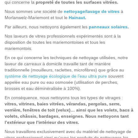
qui concerne la
propreté de toutes les surfaces vitrées.
Nous sommes une société de
nettoyage/lavage de vitres
à
Morlanwelz-Mariemont et tout le
Hainaut
.
Par ailleurs, nous nettoyons également les
panneaux solaires
.
Nos laveurs de vitres professionnels expérimentés sont à la
disposition de toutes les mariemontoises et tous les
mariemontois.
En ce qui concerne les techniques de nettoyage utilisées, notre
laveur de carreaux à domicile travaille tant de manière
traditionnelle (mouilleurs, raclettes, microfibres) que grâce au
système de nettoyage écologique de l’eau ultra pure
souvent
appelée eau pure ou eau osmosée (utilisation de perches,
brosses et eau déminéralisée à 100%).
En conséquence, nous nettoyons tous les types de vitrages :
vitres, vitrines, baies vitrées, vérandas, pergolas, serre,
verrière, fenêtres de toit (velux)… ainsi que les volets, bacs à
volets, châssis, bardages, enseignes. Nous nettoyons tant
l’extérieur que l’intérieur des vitres.
Nous travaillons exclusivement avec du matériel de nettoyage de
vitres professionnel ainsi qu’avec les produits de nettoyages les