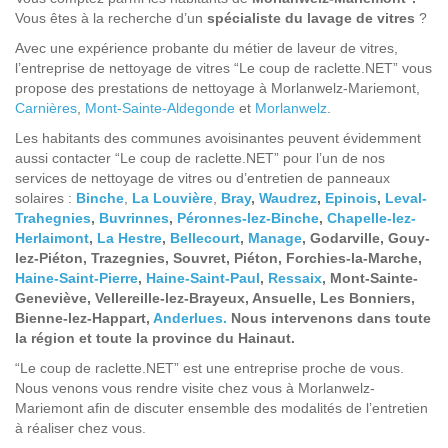
Vous êtes à la recherche d’un
spécialiste du lavage de vitres
?
Avec une expérience probante du métier de laveur de vitres,
l’entreprise de nettoyage de vitres “Le coup de raclette.NET” vous
propose des prestations de nettoyage à Morlanwelz-Mariemont,
Carnières
,
Mont-Sainte-Aldegonde
et
Morlanwelz
.
Les habitants des communes avoisinantes peuvent évidemment
aussi contacter “Le coup de raclette.NET” pour l’un de nos
services de nettoyage de vitres ou d’entretien de panneaux
solaires :
Binche
,
La Louvière
,
Bray
,
Waudrez
,
Epinois
,
Leval-
Trahegnies
,
Buvrinnes
,
Péronnes-lez-Binche
,
Chapelle-lez-
Herlaimont
,
La Hestre
,
Bellecourt
,
Manage
, Godarville, Gouy-
lez-Piéton, Trazegnies, Souvret, Piéton, Forchies-la-Marche,
Haine-Saint-Pierre
,
Haine-Saint-Paul
,
Ressaix
, Mont-Sainte-
Geneviève, Vellereille-lez-Brayeux, Ansuelle, Les Bonniers,
Bienne-lez-Happart,
Anderlues.
Nous intervenons dans toute
la région et toute la province du Hainaut.
“Le coup de raclette.NET” est une entreprise proche de vous.
Nous venons vous rendre visite chez vous à Morlanwelz-
Mariemont afin de discuter ensemble des modalités de l’entretien
à réaliser chez vous.