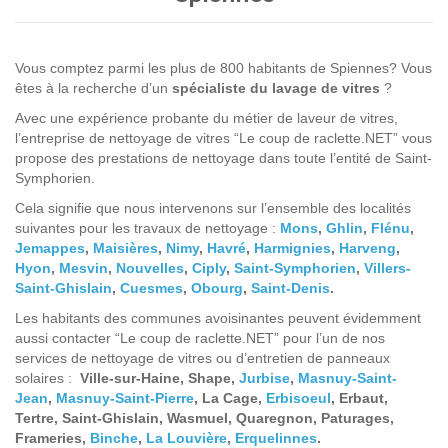
Vous comptez parmi les plus de 800 habitants de Spiennes?
Vous
êtes à la recherche d’un
spécialiste du lavage de vitres
?
Avec une expérience probante du métier de laveur de vitres,
l’entreprise de nettoyage de vitres “Le coup de raclette.NET” vous
propose des prestations de nettoyage dans toute l’entité de Saint-
Symphorien.
Cela signifie que nous intervenons sur l’ensemble des localités
suivantes pour les travaux de nettoyage :
Mons
,
Ghlin
,
Flénu
,
Jemappes
,
Maisières
,
Nimy
,
Havré
,
Harmignies
,
Harveng
,
Hyon
,
Mesvin
,
Nouvelles
,
Ciply
,
Saint-Symphorien
,
Villers-
Saint-Ghislain
,
Cuesmes
,
Obourg
,
Saint-Denis
.
Les habitants des communes avoisinantes peuvent évidemment
aussi contacter “Le coup de raclette.NET” pour l’un de nos
services de nettoyage de vitres ou d’entretien de panneaux
solaires :
Ville-sur-Haine, Shape,
Jurbise
,
Masnuy-Saint-
Jean
,
Masnuy-Saint-Pierre
, La Cage,
Erbisoeul
, Erbaut,
Tertre, Saint-Ghislain, Wasmuel, Quaregnon, Paturages,
Frameries,
Binche
,
La Louvière
,
Erquelinnes
.