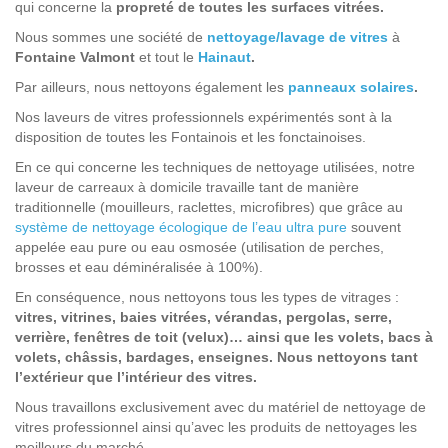
qui concerne la
propreté de toutes les surfaces vitrées.
Nous sommes une société de
nettoyage/lavage de vitres
à
Fontaine Valmont
et tout le
Hainaut
.
Par ailleurs, nous nettoyons également les
panneaux solaires
.
Nos laveurs de vitres professionnels expérimentés sont à la
disposition de toutes les Fontainois et les fonctainoises.
En ce qui concerne les techniques de nettoyage utilisées, notre
laveur de carreaux à domicile travaille tant de manière
traditionnelle (mouilleurs, raclettes, microfibres) que grâce au
système de nettoyage écologique de l’eau ultra pure
souvent
appelée eau pure ou eau osmosée (utilisation de perches,
brosses et eau déminéralisée à 100%).
En conséquence, nous nettoyons tous les types de vitrages :
vitres, vitrines, baies vitrées, vérandas, pergolas, serre,
verrière, fenêtres de toit (velux)… ainsi que les volets, bacs à
volets, châssis, bardages, enseignes. Nous nettoyons tant
l’extérieur que l’intérieur des vitres.
Nous travaillons exclusivement avec du matériel de nettoyage de
vitres professionnel ainsi qu’avec les produits de nettoyages les
meilleurs du marché.