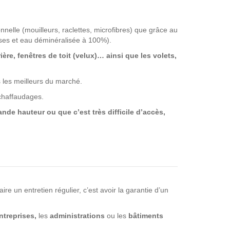
nnelle (mouilleurs, raclettes, microfibres) que grâce au
ses et eau déminéralisée à 100%).
rière, fenêtres de toit (velux)… ainsi que les volets,
s les meilleurs du marché.
échaffaudages.
nde hauteur ou que c’est très difficile d’accès,
e un entretien régulier, c’est avoir la garantie d’un
ntreprises,
les
administrations
ou les
bâtiments