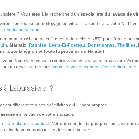
uissière
?
Vous êtes à la recherche d’un
spécialiste du lavage de vit
itres, l’entreprise de nettoyage de vitres “Le coup de raclette.NET” v
et
Fontaine Valmont.
emment aussi contacter “Le coup de raclette.NET” pour l’un de nos ser
uin
, Marbaix,
Ragnies
,
Leers-Et-Fosteau
,
Donstiennes
,
Thuillies
,
 toute la région et toute la province du Hainaut.
e vous. Nous venons vous rendre visite chez vous à Labuissière Valmo
 alors un devis sur mesure.
Vous pouvez également réaliser directement 
s à Labuissière ?
est différent et a ses spécificités qui lui sont propres.
 mesure
en fonction de votre situation.
a
le formulaire de contact
. Votre demande de prix pour un laveur de v
s afin de vous proposer un devis sur mesure.