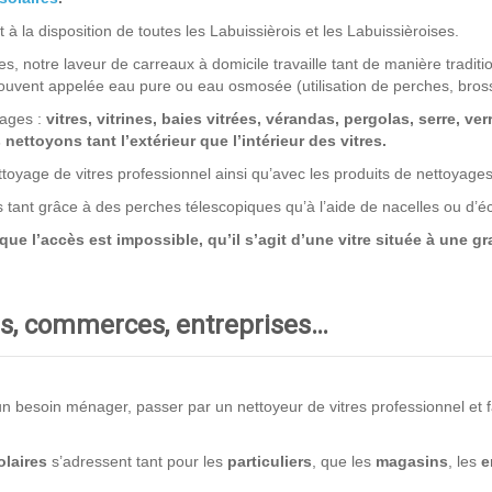
à la disposition de toutes les Labuissièrois et les Labuissièroises.
s, notre laveur de carreaux à domicile travaille tant de manière traditio
uvent appelée eau pure ou eau osmosée (utilisation de perches, bros
rages :
vitres, vitrines, baies vitrées, vérandas, pergolas, serre, ver
ettoyons tant l’extérieur que l’intérieur des vitres.
toyage de vitres professionnel ainsi qu’avec les produits de nettoyage
ns tant grâce à des perches télescopiques qu’à l’aide de nacelles ou d’
 l’accès est impossible, qu’il s’agit d’une vitre située à une gra
ers, commerces, entreprises…
 besoin ménager, passer par un nettoyeur de vitres professionnel et fair
laires
s’adressent tant pour les
particuliers
, que les
magasins
, les
e