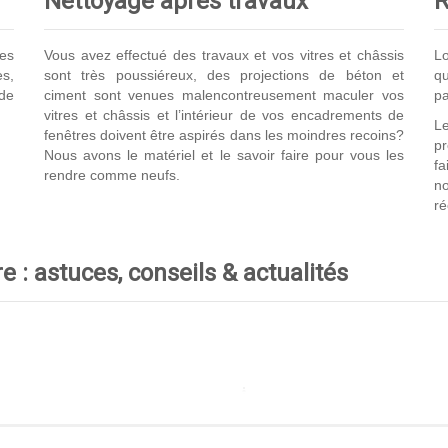
Nettoyage après travaux
R
les
Vous avez effectué des travaux et vos vitres et châssis
Lo
s,
sont très poussiéreux, des projections de béton et
qu
de
ciment sont venues malencontreusement maculer vos
pa
vitres et châssis et l’intérieur de vos encadrements de
Le
fenêtres doivent être aspirés dans les moindres recoins?
p
Nous avons le matériel et le savoir faire pour vous les
fa
rendre comme neufs.
no
ré
 : astuces, conseils & actualités