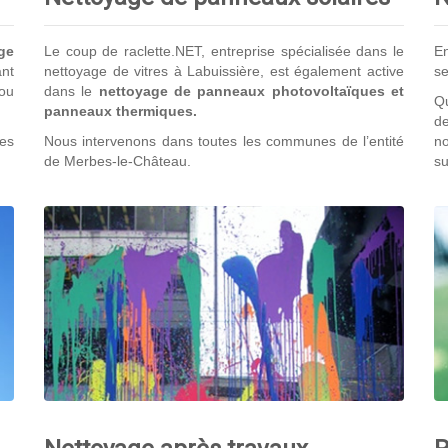
ge
Le coup de raclette.NET, entreprise spécialisée dans le
En
nt
nettoyage de vitres à Labuissière, est également active
se
 ou
dans le
nettoyage de panneaux photovoltaïques et
Qu
panneaux thermiques.
de
res
Nous intervenons dans toutes les communes de l’entité
no
de Merbes-le-Château.
su