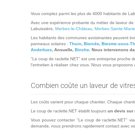
Vous comptez parmi les plus de 4000 habitants de Lab
Avec une expérience probante du métier de laveur de v
Labuissière,
Merbes-le-Château
,
Merbes-Sainte-Marie
Les habitants des communes avoisinantes peuvent évid
panneaux solaires :
Thuin
,
Biercée
,
Biesme-sous-Th
Anderlues
, Ansuelle,
Binche.
Nous intervenons dans
“Le coup de raclette.NET” est une entreprise proche d
l’entretien à réaliser chez vous. Nous vous proposons
Combien coûte un laveur de vitre
Les coûts varient pour chaque chantier. Chaque chantier 
Le coup de raclette.NET établit toujours
un devis sur
Vous pouvez contacter “Le coup de raclette.NET” vi
demande, nous prendrons rapidement contact avec vou