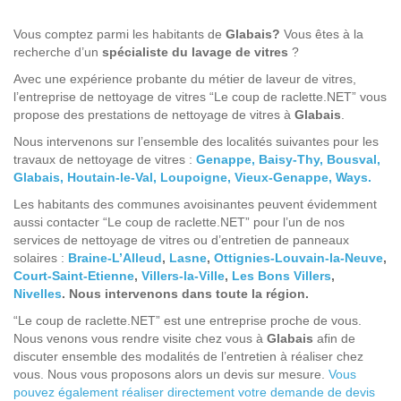
Vous comptez parmi les habitants de
Glabais?
Vous êtes à la
recherche d’un
spécialiste du lavage de vitres
?
Avec une expérience probante du métier de laveur de vitres,
l’entreprise de nettoyage de vitres “Le coup de raclette.NET” vous
propose des prestations de nettoyage de vitres à
Glabais
.
Nous intervenons sur l’ensemble des localités suivantes pour les
travaux de nettoyage de vitres :
Genappe,
Baisy-Thy,
Bousval,
Glabais,
Houtain-le-Val,
Loupoigne,
Vieux-Genappe,
Ways.
Les habitants des communes avoisinantes peuvent évidemment
aussi contacter “Le coup de raclette.NET” pour l’un de nos
services de nettoyage de vitres ou d’entretien de panneaux
solaires :
Braine-L’Alleud
,
Lasne
,
Ottignies-Louvain-la-Neuve
,
Court-Saint-Etienne
,
Villers-la-Ville
,
Les Bons Villers
,
Nivelles
. Nous intervenons dans toute la région.
“Le coup de raclette.NET” est une entreprise proche de vous.
Nous venons vous rendre visite chez vous à
Glabais
afin de
discuter ensemble des modalités de l’entretien à réaliser chez
vous. Nous vous proposons alors un devis sur mesure.
Vous
pouvez également réaliser directement votre demande de devis