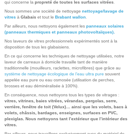
qui concerne la
propreté de toutes les surfaces vitrées
.
Nous sommes une société de nettoyage
nettoyage/lavage de
vitres
à
Glabais
et tout le
Brabant wallon
.
Par ailleurs, nous nettoyons également les
panneaux solaires
(panneaux thermiques et panneaux photovoltaïques).
Nos laveurs de vitres professionnels expérimentés sont à la
disposition de tous les glabaisiens.
En ce qui concerne les techniques de nettoyage utilisées, notre
laveur de carreaux à domicile travaille tant de manière
traditionnelle (mouilleurs, raclettes, microfibres) que grâce au
système de nettoyage écologique de l’eau ultra pure
souvent
appelée eau pure ou eau osmosée (utilisation de perches,
brosses et eau déminéralisée à 100%).
En conséquence, nous nettoyons tous les types de vitrages :
vitres, vitrines, baies vitrées, vérandas, pergolas, serre,
verrière, fenêtre de toit (Velux)… ainsi que les volets, bacs à
volets, châssis, bardages, enseignes, surfaces en PVC,
plexiglas. Nous nettoyons tant l’extérieur que l’intérieur des
vitres.
Par ailleurs, nous travaillons exclusivement avec du matériel de