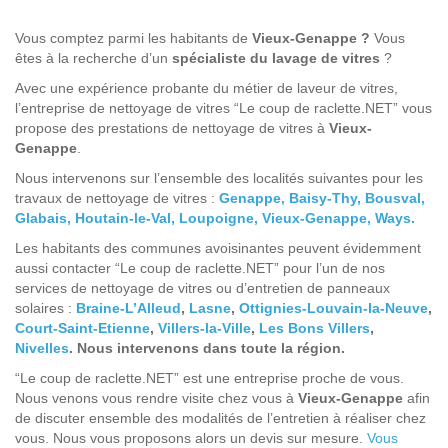
Vous comptez parmi les habitants de
Vieux-Genappe
?
Vous
êtes à la recherche d’un
spécialiste du lavage de vitres
?
Avec une expérience probante du métier de laveur de vitres,
l’entreprise de nettoyage de vitres “Le coup de raclette.NET” vous
propose des prestations de nettoyage de vitres à
Vieux-
Genappe
.
Nous intervenons sur l’ensemble des localités suivantes pour les
travaux de nettoyage de vitres :
Genappe,
Baisy-Thy,
Bousval,
Glabais,
Houtain-le-Val,
Loupoigne,
Vieux-Genappe,
Ways.
Les habitants des communes avoisinantes peuvent évidemment
aussi contacter “Le coup de raclette.NET” pour l’un de nos
services de nettoyage de vitres ou d’entretien de panneaux
solaires :
Braine-L’Alleud
,
Lasne
,
Ottignies-Louvain-la-Neuve
,
Court-Saint-Etienne
,
Villers-la-Ville
,
Les Bons Villers
,
Nivelles
. Nous intervenons dans toute la région.
“Le coup de raclette.NET” est une entreprise proche de vous.
Nous venons vous rendre visite chez vous à
Vieux-
Genappe
afin
de discuter ensemble des modalités de l’entretien à réaliser chez
vous. Nous vous proposons alors un devis sur mesure.
Vous