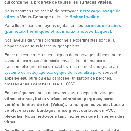
qui concerne la
propreté de toutes les surfaces vitrées
.
Nous sommes une société de nettoyage
nettoyage/lavage de
vitres
à
Vieux-Genappe
et tout le
Brabant wallon
.
Par ailleurs, nous nettoyons également les
panneaux solaires
(panneaux thermiques et panneaux photovoltaïques).
Nos laveurs de vitres professionnels expérimentés sont à la
disposition de tous les vieux-genappiens.
En ce qui concerne les techniques de nettoyage utilisées, notre
laveur de carreaux à domicile travaille tant de manière
traditionnelle (mouilleurs, raclettes, microfibres) que grâce au
système de nettoyage écologique de l’eau ultra pure
souvent
appelée eau pure ou eau osmosée (utilisation de perches,
brosses et eau déminéralisée à 100%).
En conséquence, nous nettoyons tous les types de vitrages :
vitres, vitrines, baies vitrées, vérandas, pergolas, serre,
verrière, fenêtre de toit (Velux)… ainsi que les volets, bacs à
volets, châssis, bardages, enseignes, surfaces en PVC,
plexiglas. Nous nettoyons tant l’extérieur que l’intérieur des
vitres.
Par ailleurs, nous travaillons exclusivement avec du matériel de