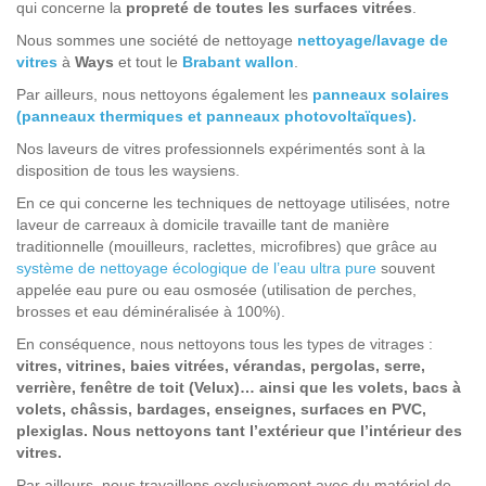
qui concerne la
propreté de toutes les surfaces vitrées
.
Nous sommes une société de nettoyage
nettoyage/lavage de
vitres
à
Ways
et tout le
Brabant wallon
.
Par ailleurs, nous nettoyons également les
panneaux solaires
(panneaux thermiques et panneaux photovoltaïques).
Nos laveurs de vitres professionnels expérimentés sont à la
disposition de tous les waysiens.
En ce qui concerne les techniques de nettoyage utilisées, notre
laveur de carreaux à domicile travaille tant de manière
traditionnelle (mouilleurs, raclettes, microfibres) que grâce au
système de nettoyage écologique de l’eau ultra pure
souvent
appelée eau pure ou eau osmosée (utilisation de perches,
brosses et eau déminéralisée à 100%).
En conséquence, nous nettoyons tous les types de vitrages :
vitres, vitrines, baies vitrées, vérandas, pergolas, serre,
verrière, fenêtre de toit (Velux)… ainsi que les volets, bacs à
volets, châssis, bardages, enseignes, surfaces en PVC,
plexiglas. Nous nettoyons tant l’extérieur que l’intérieur des
vitres.
Par ailleurs, nous travaillons exclusivement avec du matériel de