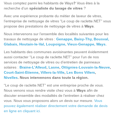
Vous comptez parmi les habitants de Ways
?
Vous êtes à la
recherche d’un
spécialiste du lavage de vitres
?
Avec une expérience probante du métier de laveur de vitres,
l’entreprise de nettoyage de vitres “Le coup de raclette.NET” vous
propose des prestations de nettoyage de vitres à
Ways
.
Nous intervenons sur l’ensemble des localités suivantes pour les
travaux de nettoyage de vitres :
Genappe,
Baisy-Thy,
Bousval,
Glabais,
Houtain-le-Val,
Loupoigne,
Vieux-Genappe,
Ways.
Les habitants des communes avoisinantes peuvent évidemment
aussi contacter “Le coup de raclette.NET” pour l’un de nos
services de nettoyage de vitres ou d’entretien de panneaux
solaires :
Braine-L’Alleud
,
Lasne
,
Ottignies-Louvain-la-Neuve
,
Court-Saint-Etienne
,
Villers-la-Ville
,
Les Bons Villers
,
Nivelles
. Nous intervenons dans toute la région.
“Le coup de raclette.NET” est une entreprise proche de vous.
Nous venons vous rendre visite chez vous à
Ways
afin de
discuter ensemble des modalités de l’entretien à réaliser chez
vous. Nous vous proposons alors un devis sur mesure.
Vous
pouvez également réaliser directement votre demande de devis
en ligne en cliquant ici.